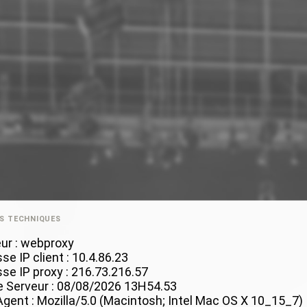
S TECHNIQUES
ur : webproxy
se IP client : 10.4.86.23
se IP proxy : 216.73.216.57
 Serveur : 08/08/2026 13H54
.53
gent : Mozilla/5.0 (Macintosh; Intel Mac OS X 10_15_7)