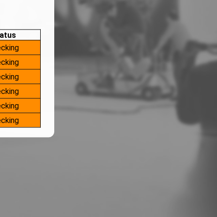
atus
cking
cking
cking
cking
cking
cking