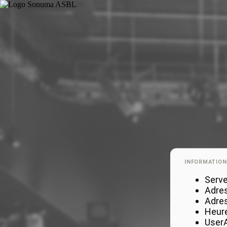
INFORMATION
Serve
Adres
Adres
Heure
UserA